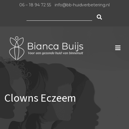
06 – 18 94 72 55
|
info@bb-huidverbetering.nl
Zoeken
naar:
Clowns Eczeem