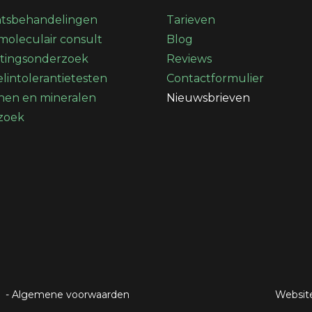
htsbehandelingen
Tarieven
oleculair consult
Blog
stingsonderzoek
Reviews
lintolerantietesten
Contactformulier
nen en mineralen
Nieuwsbrieven
zoek
-
Algemene voorwaarden
Websit