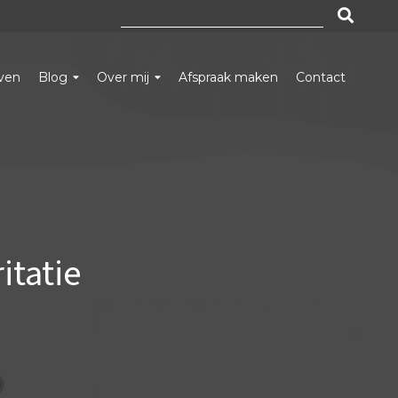
Zoeken
naar:
even
Blog
Over mij
Afspraak maken
Contact
itatie