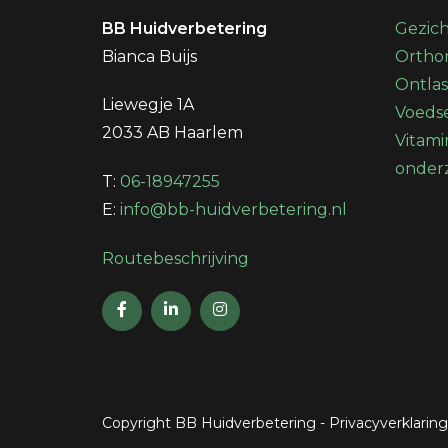
BB Huidverbetering
Gezic
Bianca Buijs
Orthom
Ontla
Liewegje 1A
Voedse
2033 AB Haarlem
Vitami
onder
T:
06-18947255
E:
info@bb-huidverbetering.nl
Routebeschrijving
Copyright BB Huidverbetering
-
Privacyverklaring