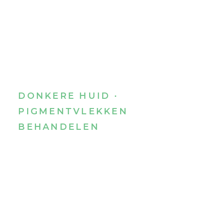
DONKERE HUID ·
PIGMENTVLEKKEN
BEHANDELEN
Donkere huid en
huidproblemen
Verkeerde verzorging is vaak de oorzaak