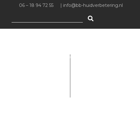
06 – 18 94 72 55
|
info@bb-huidverbetering.nl
Zoeken
naar: