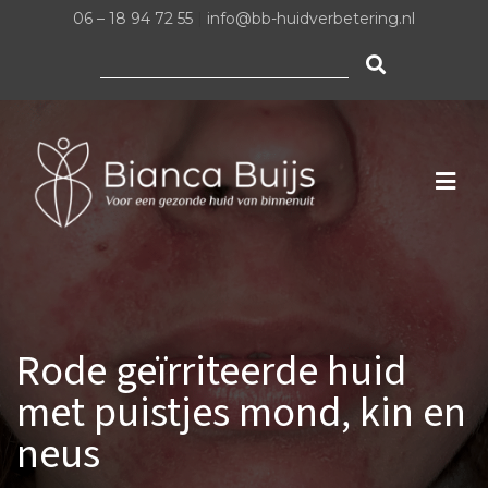
06 – 18 94 72 55
|
info@bb-huidverbetering.nl
Zoeken
naar:
Rode geïrriteerde huid
met puistjes mond, kin en
neus