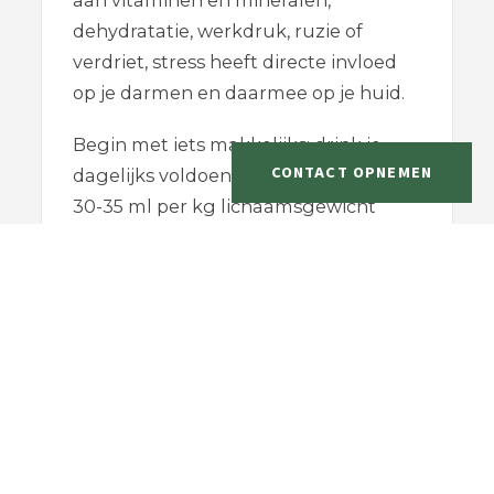
dehydratatie, werkdruk, ruzie of
verdriet, stress heeft directe invloed
op je darmen en daarmee op je huid.
Begin met iets makkelijks: drink je
CONTACT OPNEMEN
dagelijks voldoende water? Je hebt
30-35 ml per kg lichaamsgewicht
nodig (koffie en thee tellen niet mee).
Je lichaam ervaart stress wanneer je
uitdroogt, het heeft zelfs een negatief
effect op je progesteron.
Stress beïnvloedt hormonen als
adrenaline, cortisol, nor-adrenaline en
progesteron.