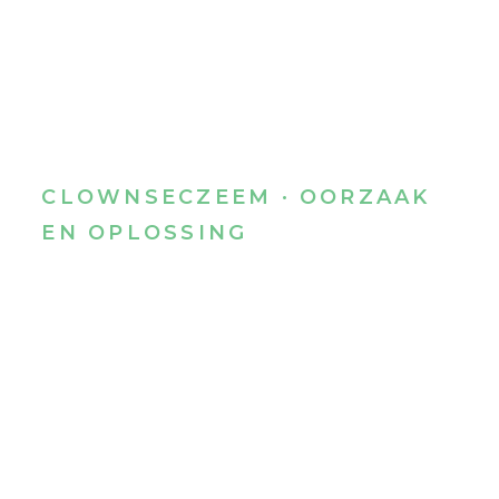
CLOWNSECZEEM · OORZAAK
EN OPLOSSING
Afscheid nemen van
clownseczeem
5 belangrijke oorzaken en oplossingen
Voor een écht succesvolle aanpak van