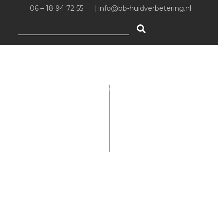
06 – 18 94 72 55
|
info@bb-huidverbetering.nl
Zoeken
naar: