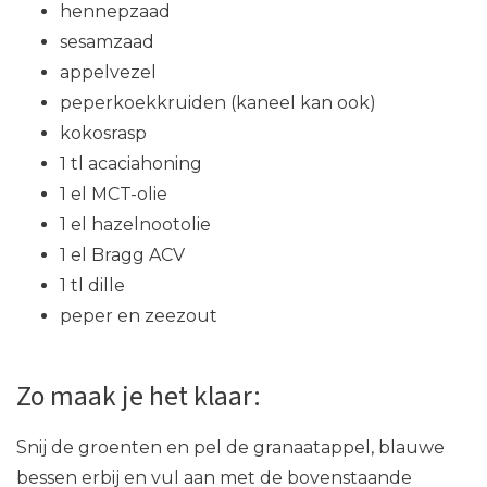
hennepzaad
sesamzaad
appelvezel
peperkoekkruiden (kaneel kan ook)
kokosrasp
1 tl acaciahoning
1 el MCT-olie
1 el hazelnootolie
1 el Bragg ACV
1 tl dille
peper en zeezout
Zo maak je het klaar:
Snij de groenten en pel de granaatappel, blauwe
bessen erbij en vul aan met de bovenstaande