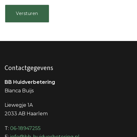
Contactgegevens
BB Huidverbetering
Bianca Buijs
Liewegje 1A
2033 AB Haarlem
T:
06-18947255
E:
info@bb-huidverbetering.nl