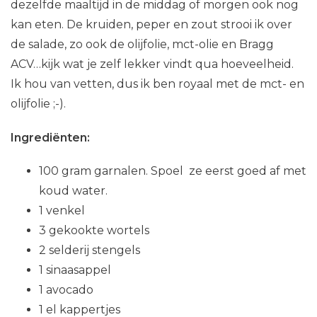
dezelfde maaltijd in de middag of morgen ook nog
kan eten. De kruiden, peper en zout strooi ik over
de salade, zo ook de olijfolie, mct-olie en Bragg
ACV…kijk wat je zelf lekker vindt qua hoeveelheid.
Ik hou van vetten, dus ik ben royaal met de mct- en
olijfolie ;-).
Ingrediënten:
100 gram garnalen. Spoel ze eerst goed af met
koud water.
1 venkel
3 gekookte wortels
2 selderij stengels
1 sinaasappel
1 avocado
1 el kappertjes