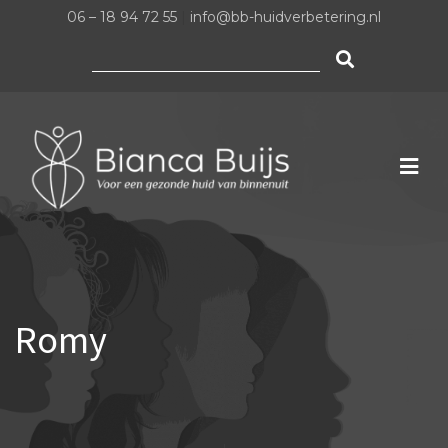
06 – 18 94 72 55
|
info@bb-huidverbetering.nl
Zoeken
naar:
Romy