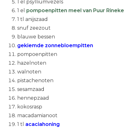
1 el psylliumvezels
1 el
pompoenpitten meel van Puur Rineke
1 tl anijszaad
snuf zeezout
blauwe bessen
gekiemde zonnebloempitten
pompoenpitten
hazelnoten
walnoten
pistachenoten
sesamzaad
hennepzaad
kokosrasp
macadamianoot
1 tl
acaciahoning