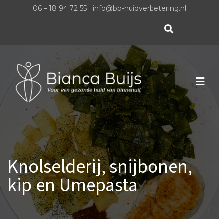
06 – 18 94 72 55
|
info@bb-huidverbetering.nl
Zoeken
naar:
Knolselderij, snijbonen,
kip en Umepasta