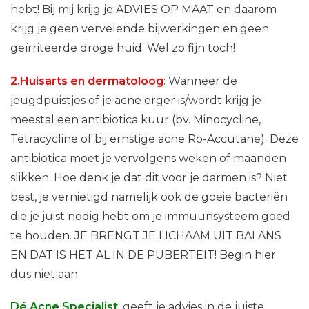
hebt! Bij mij krijg je ADVIES OP MAAT en daarom
krijg je geen vervelende bijwerkingen en geen
geïrriteerde droge huid. Wel zo fijn toch!
2.Huisarts en dermatoloog
: Wanneer de
jeugdpuistjes of je acne erger is/wordt krijg je
meestal een antibiotica kuur (bv. Minocycline,
Tetracycline of bij ernstige acne Ro-Accutane). Deze
antibiotica moet je vervolgens weken of maanden
slikken. Hoe denk je dat dit voor je darmen is? Niet
best, je vernietigd namelijk ook de goeie bacteriën
die je juist nodig hebt om je immuunsysteem goed
te houden. JE BRENGT JE LICHAAM UIT BALANS
EN DAT IS HET AL IN DE PUBERTEIT! Begin hier
dus niet aan.
Dé Acne Specialist
: geeft je advies in de juiste