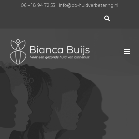
06 – 18 94 72 55
|
info@bb-huidverbetering.nl
Zoeken
naar: