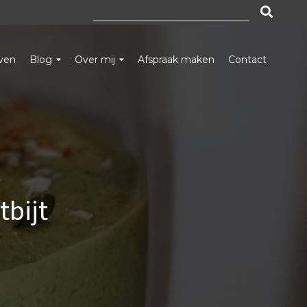
Zoeken
naar:
even
Blog
Over mij
Afspraak maken
Contact
tbijt