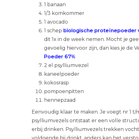
1 banaan
1/3 komkommer
1 avocado
1 schep
biologische proteïnepoeder v
dit 1x in de week nemen. Mocht je geen
gevoelig hiervoor zijn, dan kies je de 
Poeder 67%
2 el psylliumvezel
kaneelpoeder
kokosrasp
pompoenpitten
hennepzaad
Eenvoudig klaar te maken. Je voegt nr 1 t/
psylliumvezels ontstaat er een volle struc
erbij drinken. Psylliumvezels trekken vocht
voldoende bij drinkt, anders kan het verst