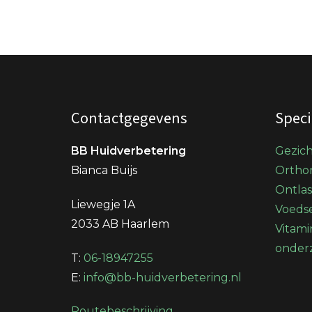
Contactgegevens
Speci
BB Huidverbetering
Gezic
Bianca Buijs
Orthom
Ontla
Liewegje 1A
Voedse
2033 AB Haarlem
Vitami
onder
T:
06-18947255
E:
info@bb-huidverbetering.nl
Routebeschrijving