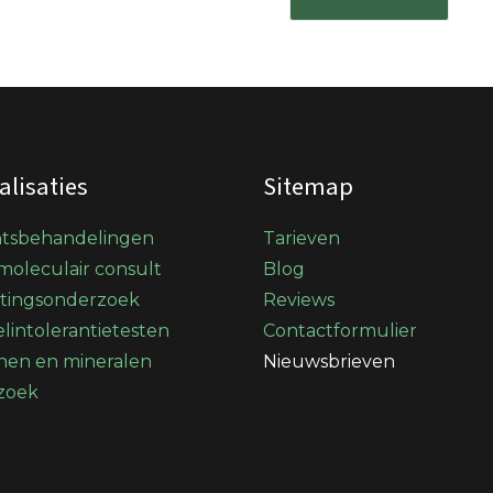
alisaties
Sitemap
htsbehandelingen
Tarieven
oleculair consult
Blog
stingsonderzoek
Reviews
lintolerantietesten
Contactformulier
nen en mineralen
Nieuwsbrieven
zoek