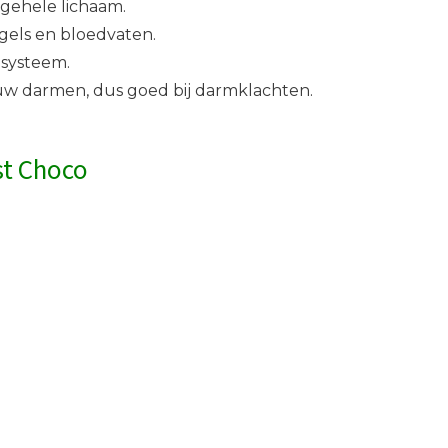
 gehele lichaam.
gels en bloedvaten.
systeem.
jouw darmen, dus goed bij darmklachten.
st Choco