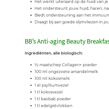
Het werkt uiteraard op de huid van je
Het ondersteunt jouw huid, haren, na
Biedt ondersteuning aan het immuun
Draagt bij aan goede slijmvliezen in 
BB’s Anti-aging Beauty Breakfa
Ingrediënten, alle biologisch:
½ maatschep Collagen+ poeder
100 ml ongezoete amandelmelk
100 ml kokosmelk
1 el psylliumvezel
1 tl kokosvezel
1 tl baobab poeder
1 tl edelgistvlokken