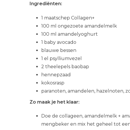
Ingrediënten:
1 maatschep Collagen+
100 ml ongezoete amandelmelk
100 ml amandelyoghurt
1 baby avocado
blauwe bessen
1 el psylliumvezel
2 theelepels baobap
hennepzaad
kokosrasp
paranoten, amandelen, hazelnoten, 
Zo maak je het klaar:
Doe de collageen, amandelmelk + ama
mengbeker en mix het geheel tot een