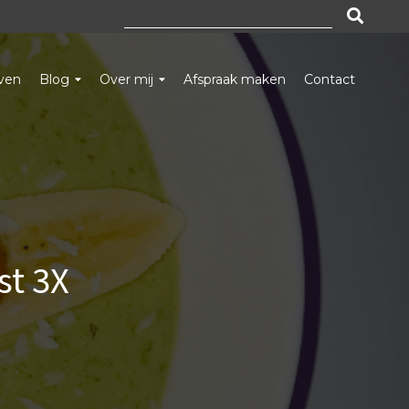
Zoeken
naar:
even
Blog
Over mij
Afspraak maken
Contact
st 3X