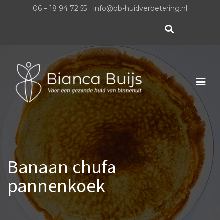
06 – 18 94 72 55
|
info@bb-huidverbetering.nl
Zoeken
naar:
Banaan chufa
pannenkoek