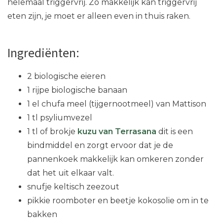
helemaal triggervrij. Zo makkelijk kan triggervrij
eten zijn, je moet er alleen even in thuis raken.
Ingrediënten:
2 biologische eieren
1 rijpe biologische banaan
1 el chufa meel (tijgernootmeel) van Mattison
1 tl psyliumvezel
1 tl of brokje
kuzu van Terrasana
dit is een
bindmiddel en zorgt ervoor dat je de
pannenkoek makkelijk kan omkeren zonder
dat het uit elkaar valt.
snufje keltisch zeezout
pikkie roomboter en beetje kokosolie om in te
bakken