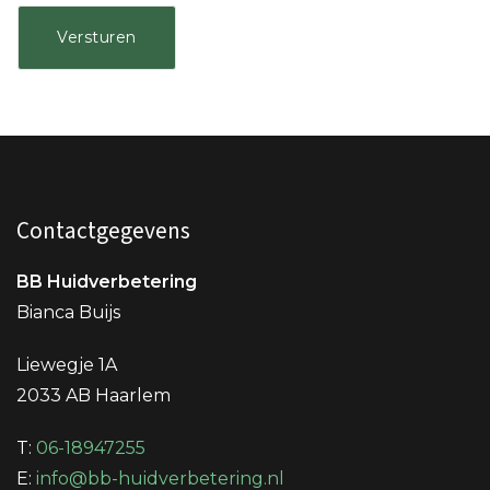
Contactgegevens
BB Huidverbetering
Bianca Buijs
Liewegje 1A
2033 AB Haarlem
T:
06-18947255
E:
info@bb-huidverbetering.nl