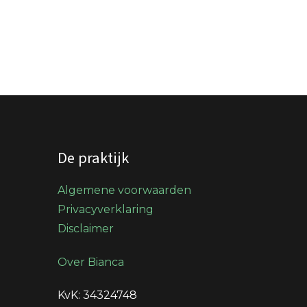
De praktijk
Algemene voorwaarden
Privacyverklaring
Disclaimer
Over Bianca
KvK: 34324748