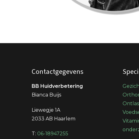
Contactgegevens
Speci
BB Huidverbetering
Gezic
Bianca Buijs
Orthom
Ontla
Liewegje 1A
Voedse
2033 AB Haarlem
Vitami
onder
T:
06-18947255