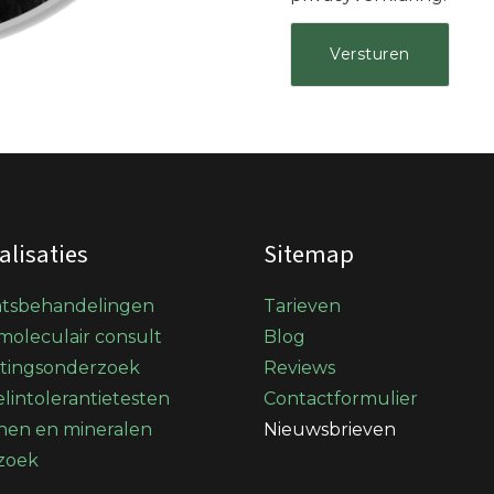
alisaties
Sitemap
htsbehandelingen
Tarieven
oleculair consult
Blog
stingsonderzoek
Reviews
lintolerantietesten
Contactformulier
nen en mineralen
Nieuwsbrieven
zoek