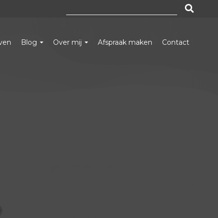
Zoeken
naar:
even
Blog
Over mij
Afspraak maken
Contact