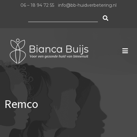
06 – 18 94 72 55
|
info@bb-huidverbetering.nl
Zoeken
naar:
Remco