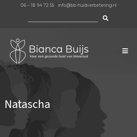
06 – 18 94 72 55
|
info@bb-huidverbetering.nl
Zoeken
naar:
Natascha