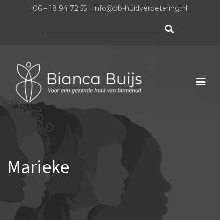
06 – 18 94 72 55
|
info@bb-huidverbetering.nl
Zoeken
naar:
Marieke