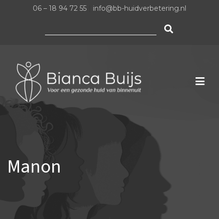
06 – 18 94 72 55
|
info@bb-huidverbetering.nl
Zoeken
naar:
Manon