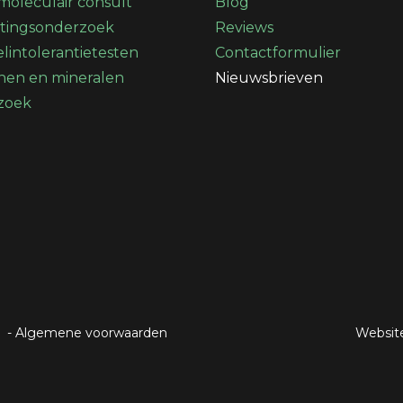
oleculair consult
Blog
stingsonderzoek
Reviews
lintolerantietesten
Contactformulier
nen en mineralen
Nieuwsbrieven
zoek
-
Algemene voorwaarden
Websit