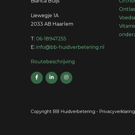
Bianca Buijs
Orthom
Ontla
Liewegje 1A
Voedse
2033 AB Haarlem
Vitami
onder
T:
06-18947255
E:
info@bb-huidverbetering.nl
Routebeschrijving
Copyright BB Huidverbetering
-
Privacyverklaring