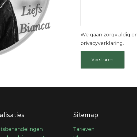
We gaan zorgvuldig om
privacyverklaring.
alisaties
Sitemap
htsbehandelingen
Tarieven