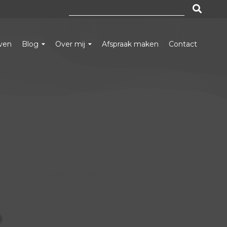
Zoeken
naar:
even
Blog
Over mij
Afspraak maken
Contact