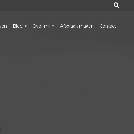
Zoeken
naar:
even
Blog
Over mij
Afspraak maken
Contact