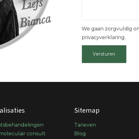
We gaan zorgvuldig om
privacyverklaring.
alisaties
Sitemap
htsbehandelingen
Tarieven
oleculair consult
Blog