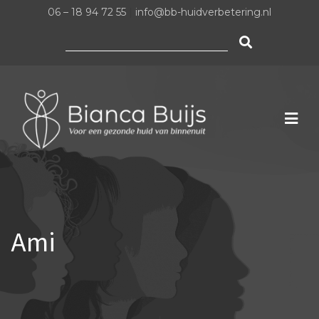
06 – 18 94 72 55
|
info@bb-huidverbetering.nl
Zoeken
naar:
Ami