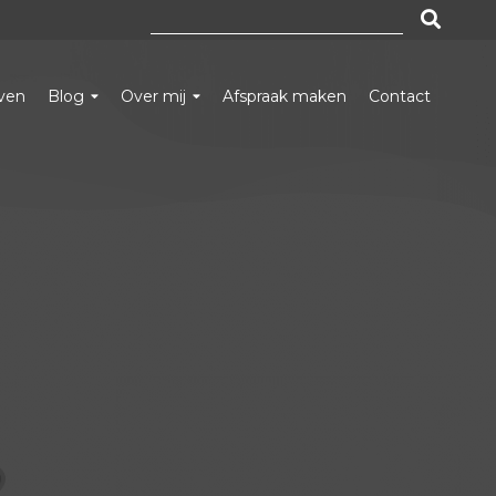
Zoeken
naar:
even
Blog
Over mij
Afspraak maken
Contact