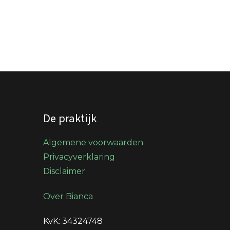
De praktijk
Algemene voorwaarden
Privacyverklaring
Disclaimer
Over Bianca
KvK: 34324748