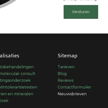
alisaties
Sitemap
htsbehandelingen
Tarieven
oleculair consult
Blog
stingsonderzoek
Reviews
lintolerantietesten
Contactformulier
nen en mineralen
Nieuwsbrieven
zoek