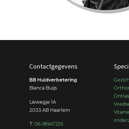
Contactgegevens
Speci
BB Huidverbetering
Gezic
Bianca Buijs
Orthom
Ontla
Liewegje 1A
Voedse
2033 AB Haarlem
Vitami
onder
T:
06-18947255