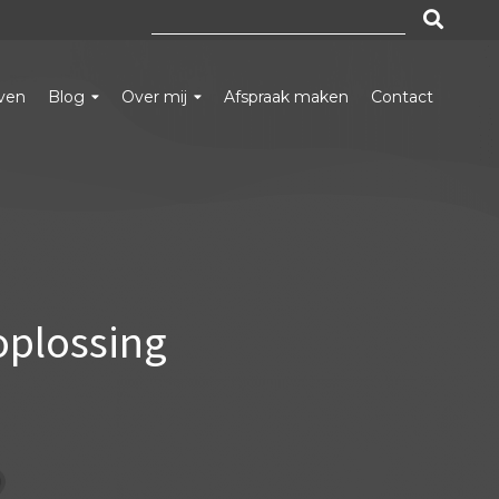
Zoeken
naar:
even
Blog
Over mij
Afspraak maken
Contact
oplossing